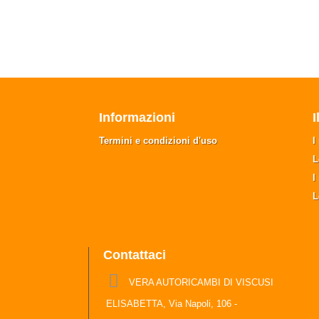
Informazioni
I
Termini e condizioni d'uso
I
L
I
L
Contattaci
VERA AUTORICAMBI DI VISCUSI
ELISABETTA, Via Napoli, 106 -