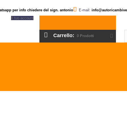
atsapp per info chiedere del sign. antonio
E-mail:
info@autoricambiver
Il tuo account
Carrello:
0
Prodotti