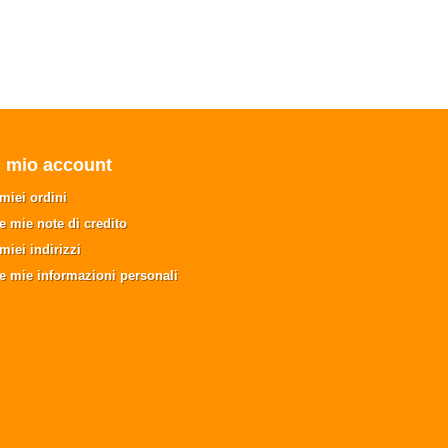
l mio account
 miei ordini
e mie note di credito
 miei indirizzi
e mie informazioni personali